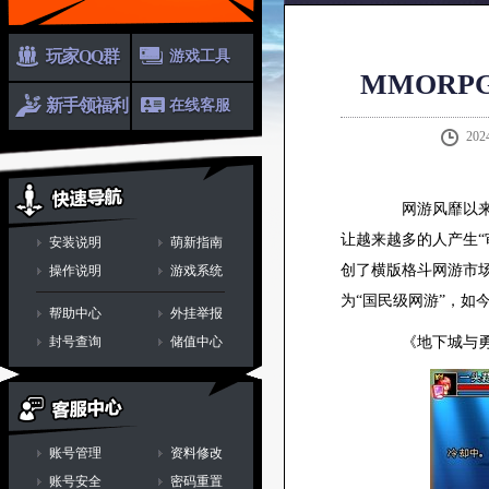
玩家QQ群
游戏工具
MMOR
新手领福利
在线客服
202
网游风靡以来，
让越来越多的人产生
安装说明
萌新指南
创了横版格斗网游市
操作说明
游戏系统
为“国民级网游”，如
帮助中心
外挂举报
封号查询
储值中心
《地下城与勇士
账号管理
资料修改
账号安全
密码重置