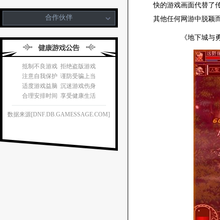
快的游戏画面代替了
合作伙伴
其他任何网游中脱颖
《地下城与勇士
抵制不良游戏 拒绝盗版游戏
注意自我保护 谨防受骗上当
适度游戏益脑 沉迷游戏伤身
合理安排时间 享受健康生活
数据来源[DNF.DB.GAMESSAGE.COM]